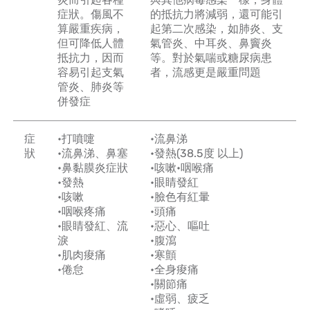
症狀。傷風不
的抵抗力將減弱，還可能引
算嚴重疾病，
起第二次感染，如肺炎、支
但可降低人體
氣管炎、中耳炎、鼻竇炎
抵抗力，因而
等。對於氣喘或糖尿病患
容易引起支氣
者，流感更是嚴重問題
管炎、肺炎等
併發症
症
•打噴嚏
•流鼻涕
狀
•流鼻涕、鼻塞
•發熱(38.5度 以上)
•鼻黏膜炎症狀
•咳嗽•咽喉痛
•發熱
•眼睛發紅
•咳嗽
•臉色有紅暈
•咽喉疼痛
•頭痛
•眼睛發紅、流
•惡心、嘔吐
淚
•腹瀉
•肌肉痠痛
•寒顫
•倦怠
•全身痠痛
•關節痛
•虛弱、疲乏