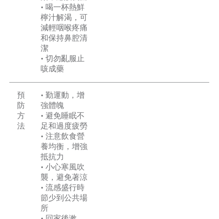
• 喝一杯熱鮮
檸汁解渴，可
減輕咽喉疼痛
和保持鼻腔清
潔
• 切勿亂服止
咳成藥
預
• 勤運動，增
防
強體魄
方
• 避免睡眠不
法
足和過度疲勞
• 注意飲食營
養均衡，增強
抵抗力
• 小心寒風吹
襲，避免著涼
• 流感盛行時
節少到公共場
所
• 回家後漱