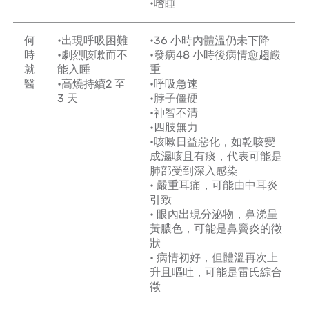
•嗜睡
何
•出現呼吸困難
•36 小時內體溫仍未下降
時
•劇烈咳嗽而不
•發病48 小時後病情愈趨嚴
就
能入睡
重
醫
•高燒持續2 至
•呼吸急速
3 天
•脖子僵硬
•神智不清
•四肢無力
•咳嗽日益惡化，如乾咳變
成濕咳且有痰，代表可能是
肺部受到深入感染
• 嚴重耳痛，可能由中耳炎
引致
• 眼內出現分泌物，鼻涕呈
黃膿色，可能是鼻竇炎的徵
狀
• 病情初好，但體溫再次上
升且嘔吐，可能是雷氏綜合
徵