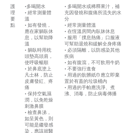
護
•多喝開水
• 多喝開水或稀釋果汁，補
理
• 經常測量體
充因發燒和腹痛所流失的水
要
溫
分
點
• 如有發燒，
• 經常測量體溫
應在家躺臥休
• 在恆溫房間內臥牀休息
息，以幫助降
• 服用「撲息熱痛」口服液
溫
可幫助退燒和緩解全身疼痛
• 躺臥時用枕
• 必須隔離，以防感染其他
頭墊高頭肩，
疾病
使呼吸暢順
• 如有腹瀉，不可飲用牛奶
• 於鼻底塗上
• 不要強行進食
凡士林，防止
• 用過的骯髒紙巾應立即棄
皮膚發紅、疼
置於有蓋的垃圾桶內
痛
• 用過的手帕應洗淨、煮
• 保持空氣濕
沸、消毒，防止病毒傳播
潤，以免乾燥
刺激鼻膜
• 檢查鼻涕，
如呈黃色，則
可能是繼發感
染，應該就醫