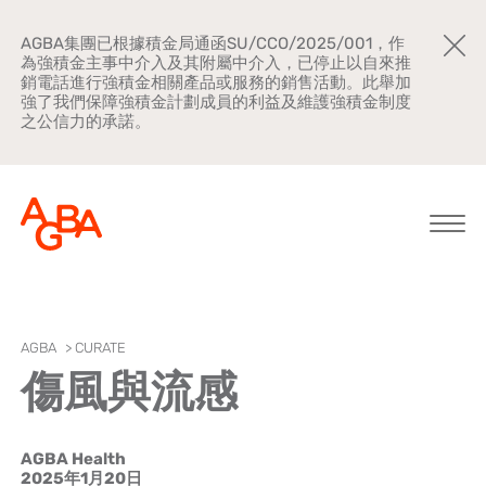
AGBA集團已根據積金局通函SU/CCO/2025/001，作
為強積金主事中介入及其附屬中介入，已停止以自來推
銷電話進行強積金相關產品或服務的銷售活動。此舉加
強了我們保障強積金計劃成員的利益及維護強積金制度
之公信力的承諾。
關於AGBA
AGBA
>
CURATE
傷風與流感
新聞中心
品牌宣傳
AGBA Health
公司文化
2025年1月20日