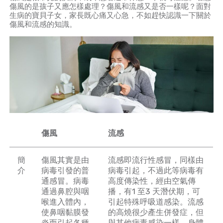
傷風的是孩子又應怎樣處理？傷風和流感又是否一樣呢？面對
生病的寶貝子女，家長既心痛又心急，不如趕快認識一下關於
傷風和流感的知識。
傷風
流感
簡
傷風其實是由
流感即流行性感冒，同樣由
介
病毒引發的普
病毒引起，不過此等病毒有
通感冒。病毒
高度傳染性，經由空氣傳
通過鼻腔與咽
播，有1 至3 天潛伏期，可
喉進入體內，
引起特殊呼吸道感染。流感
使鼻咽黏膜發
的高燒很少產生併發症，但
炎而引起各種
與其他病毒感染一樣，身體