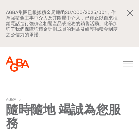
AGBA集團已根據積金局通函SU/CCO/2025/001，作
為強積金主事中介入及其附屬中介入，已停止以自來推
銷電話進行強積金相關產品或服務的銷售活動。此舉加
強了我們保障強積金計劃成員的利益及維護強積金制度
之公信力的承諾。
關於AGBA
AGBA
>
隨時隨地 竭誠為您服
新聞中心
務
品牌宣傳
公司文化