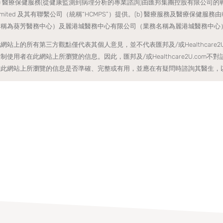
a) 醫療保健服務(從健康監測到病理分析的專業諮詢)由匯邦集團控股有限公司的戰略伙伴HCM
imited 及其有聯繫公司（統稱“HCMPS”）提供。(b) 醫療服務及醫療保健服
名稱為葵芳醫務中心）及麗港城醫務中心有限公司（業務名稱為麗港城醫務中心）
網站上的所有第三方觀點僅代表其個人意見，並不代表匯邦及/或Healthcare
制使用者在此網站上所瀏覽的信息。因此，匯邦及/或Healthcare2U.co
在此網站上所瀏覽的信息是否準確、完整或有用，並應在有疑問時諮詢其醫生，