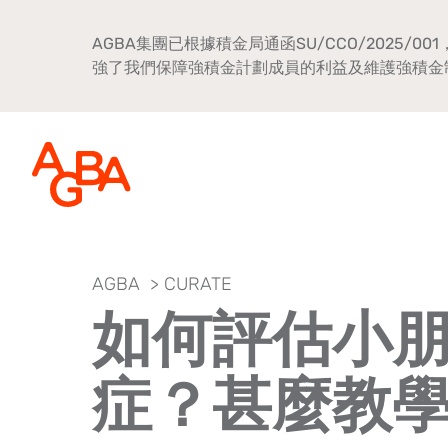
AGBA集團已根據積金局通函SU/CCO/202
強了我們保障強積金計劃成員的利益及維護強積金
AGBA
>
CURATE
關於AGBA
如何評估小
新聞中心
症？甚麼教
品牌宣傳
公司文化