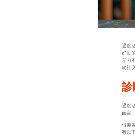
過度
好動
意力
於社
診
過度
而言，
根據美
有以