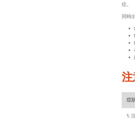
症。
同時
注
症
1.