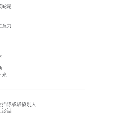
頭蛇尾
注意力
去
動
下來
途插隊或騷擾別人
人談話