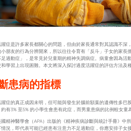
活躍症是許多家長都關心的問題，但由於家長通常對其認識不深
的小朋友的行為分辨開來，所以往往令育有「反斗」子女的家長
不足過動症」，是常見於兒童期的精神失調病症。病童會因為活
交和學習上出現困難。本文將深入探討過度活躍症的評估方法及
斷患病的指標
活躍症的真正成因未明，但可能與發生於腦前額葉的遺傳性多巴
約有3% 至5% 的小學生會患有此症，而男童患病的比例較女童為
國精神醫學會（APA）出版的《精神疾病診斷與統計手冊》中所記
下情況，即代表可能已經患有注意力不足過動症，你應安排子女