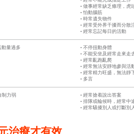
• 做事經常缺乏條理，虎
• 怕動腦筋
• 時常遺失物件
• 經常受外界干擾而分散
• 經常忘記每日的活動
 活動量過多
• 不停扭動身體
• 不能安坐及經常走來走
• 經常亂跑亂爬
• 經常無法安靜地參與活
• 經常精力旺盛，無法靜
• 多言
 自制力弱
• 經常搶着說出答案
• 排隊或輪候時，經常中
• 經常騷擾別人或打斷別
元治療才有效