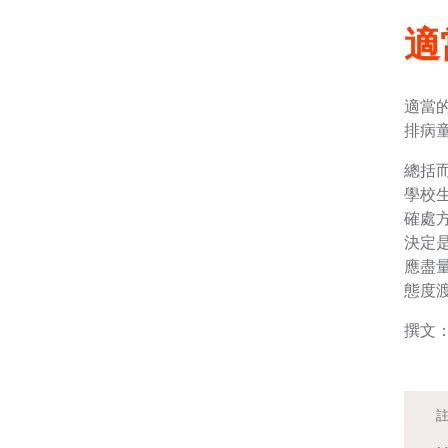
適
適當
排病
總括
學校
確處
決定
應盡
態度
撰文