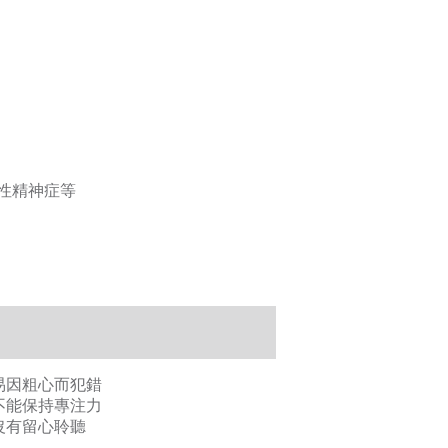
性精神症等
易因粗心而犯錯
不能保持專注力
沒有留心聆聽