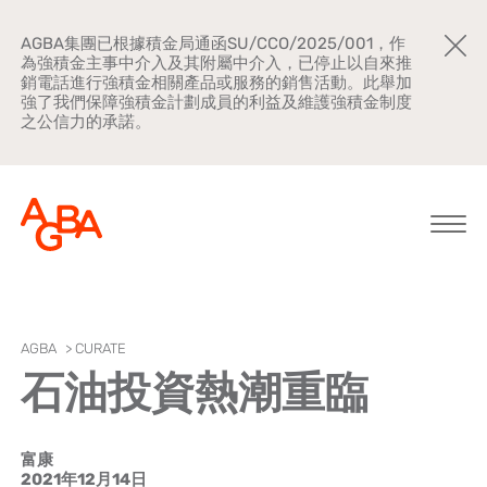
AGBA集團已根據積金局通函SU/CCO/2025/001，作
為強積金主事中介入及其附屬中介入，已停止以自來推
銷電話進行強積金相關產品或服務的銷售活動。此舉加
強了我們保障強積金計劃成員的利益及維護強積金制度
之公信力的承諾。
關於AGBA
AGBA
>
CURATE
石油投資熱潮重臨
新聞中心
品牌宣傳
富康
公司文化
2021年12月14日