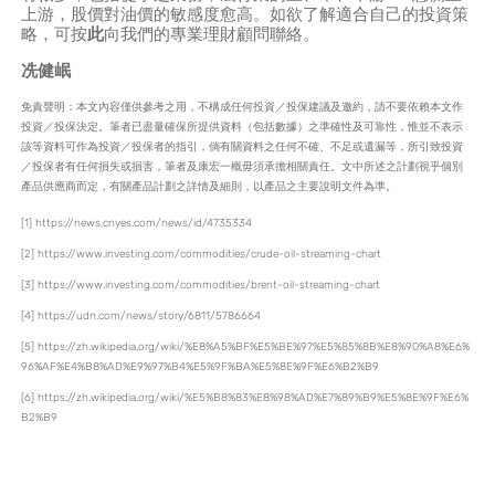
上游，股價對油價的敏感度愈高。如欲了解適合自己的投資策
略，可按
此
向我們的專業理財顧問聯絡。
冼健岷
免責聲明：本文內容僅供參考之用，不構成任何投資／投保建議及邀約，請不要依賴本文作
投資／投保決定。筆者已盡量確保所提供資料（包括數據）之準確性及可靠性，惟並不表示
該等資料可作為投資／投保者的指引，倘有關資料之任何不確、不足或遺漏等，所引致投資
／投保者有任何損失或損害，筆者及康宏一概毋須承擔相關責任。文中所述之計劃視乎個別
產品供應商而定，有關產品計劃之詳情及細則，以產品之主要說明文件為準。
[1]
https://news.cnyes.com/news/id/4735334
[2]
https://www.investing.com/commodities/crude-oil-streaming-chart
[3]
https://www.investing.com/commodities/brent-oil-streaming-chart
[4]
https://udn.com/news/story/6811/5786664
[5]
https://zh.wikipedia.org/wiki/%E8%A5%BF%E5%BE%97%E5%85%8B%E8%90%A8%E6%
96%AF%E4%B8%AD%E9%97%B4%E5%9F%BA%E5%8E%9F%E6%B2%B9
[6]
https://zh.wikipedia.org/wiki/%E5%B8%83%E8%98%AD%E7%89%B9%E5%8E%9F%E6%
B2%B9