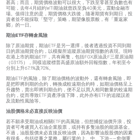
甚高；而且，期貨價格波動可以很大，下跌至零甚至負數也有
可能，去年4月紐約WTI期油就曾跌至負40美元，震動金融市
場。值得注意的是，期貨價格大跌後，隨著期貨有到期日，投
資者並不能採取「堅守」策略，期望像股票般，有「重返家
鄉」的一日。
期油ETF
存轉倉風險
除了原油期貨，期油ETF是另一選擇，後者透過投資不同到期
日的原油期貨合約，以模擬所追蹤原油期貨指數的表現。現時
在港上市的期油ETF，共有兩隻，包括FGX原油及F三星原油期
（03175），同樣追蹤標普高盛原油額外回報指數，年初至今
分別上升67.1%及70%。
期油ETF的風險，除了期油價格的波動外，還有轉倉風險，即
是把即將到期的合約，轉換成較遠期合約時，如期油價格呈上
升趨勢，賣出即將到期合約，便不足以買入相同數量的較遠期
合約，從而導致ETF資產淨值下降，此外亦有ETF的追蹤誤差
及流動性風險等。
油股價格未必直接反映油價
若不願承受期油或相關ETF的高風險，但想捕捉油價升浪，投
資者可考慮買入石油企業股票，或持有多隻油股的能源基金。
不過，油股股價未必直接反映油價，因為影響油股股價的因素
有很多，包括從事之業務，屬行業的上、中、下游——愈側重