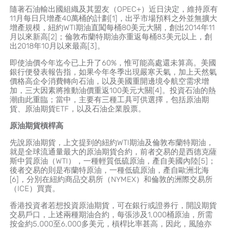
隨著石油輸出國組織及其盟友（OPEC+）近日決定，維持原有
11月每日只增產40萬桶的計劃
[1]
，出乎市場預料之外並無擴大
增產規模，紐約WTI期油直闖每桶80美元大關，創出2014年11
月以來新高
[2]
；倫敦布蘭特期油亦重返每桶83美元以上，創
出2018年10月以來最高
[3]
。
即使油價今年迄今已上升了60%，惟可能高處還未算高。美國
銀行便發表報告指，如果今年冬季出現嚴寒天氣，加上天然氣
價格高企令消費轉向石油，以及美國重開邊境令航空需求增
加，三大因素將推動油價重返100美元大關
[4]
。投資石油的熱
潮由此重臨；當中，主要有三種工具可供選擇，包括原油期
貨、原油期貨ETF，以及石油企業股票。
原油期貨槓桿高
先說原油期貨，上文提到的紐約WTI期油及倫敦布蘭特期油，
就是全球流通量最大的原油期貨合約，前者交易的是西德克薩
斯中質原油（WTI），一種輕質低硫原油，產自美國內陸
[5]
；
後者交易的則是布蘭特原油，一種低硫原油，產自歐洲北海
[6]
，分別在紐約商品交易所（NYMEX）和倫敦的洲際交易所
（ICE）買賣。
香港投資者若想投資原油期貨，可在銀行或證券行，開設期貨
交易戶口，上述兩種期油合約，每張涉及1,000桶原油，所需
按金約5,000至6,000多美元，槓桿比率甚高，因此，風險亦