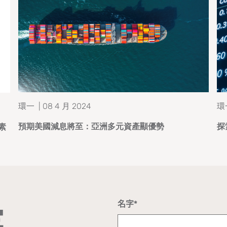
環一 | 08 4 月 2024
環
預期美國減息將至：亞洲多元資產顯優勢
探
素
E
名字*