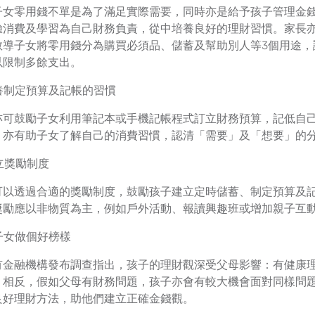
子女零用錢不單是為了滿足實際需要，同時亦是給予孩子管理金
驗消費及學習為自己財務負責，從中培養良好的理財習慣。家長亦
教導子女將零用錢分為購買必須品、儲蓄及幫助別人等3個用途，
以限制多餘支出。
培養制定預算及記帳的習慣
亦可鼓勵子女利用筆記本或手機記帳程式訂立財務預算，記低自
，亦有助子女了解自己的消費習慣，認清「需要」及「想要」的
建立獎勵制度
可以透過合適的獎勵制度，鼓勵孩子建立定時儲蓄、制定預算及
獎勵應以非物質為主，例如戶外活動、報讀興趣班或增加親子互
為子女做個好榜樣
有金融機構發布調查指出，孩子的理財觀深受父母影響：有健康
；相反，假如父母有財務問題，孩子亦會有較大機會面對同樣問
良好理財方法，助他們建立正確金錢觀。