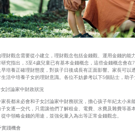
的理財觀念需要從小建立，理財觀念包括金錢觀、運用金錢的能
有研究指出，3至4歲兒童已有基本金錢概念，這些金錢概念會在
及早培養正確理財態度，對孩子日後成長有正面影響。家長可以
常生活中培養子女的理財意識。各位不妨參考以下5個貼士，助子
與子女討論家中財政狀況
分家長都未必會和子女討論家中財務狀況，擔心孩子年紀太小未
向子女逐一交代，只需讓他們了解租金、電費、水費及雜費等基
，從中領略金錢的用途，並強化量入為出等正常金錢觀念。
給予實踐機會