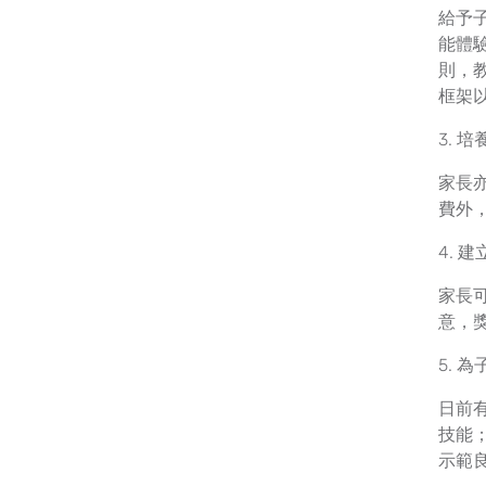
給予
能體
則，
框架
3. 
家長
費外
4. 
家長
意，
5. 
日前
技能
示範