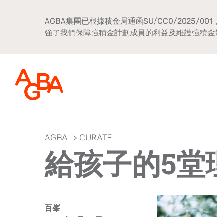
AGBA集團已根據積金局通函SU/CCO/202
強了我們保障強積金計劃成員的利益及維護強積金
AGBA
>
CURATE
關於AGBA
給孩子的5堂
新聞中心
品牌宣傳
公司文化
百峯