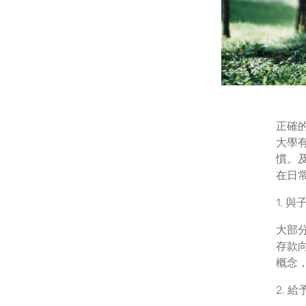
正確
大學
慣。
在日
1. 
大部
存款
概念
2. 