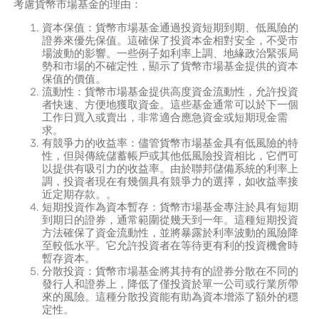
考慮貨幣市場基金的理由：
資本保值：貨幣市場基金通過投資短期到期、低風險的
證券來優先保值。這確保了投資本金相對安全，不受市
場波動的影響。一些例子如利率上調、地緣政治緊張局
勢和市場的不確定性，顯示了貨幣市場基金提供的資本
保值的價值。
流動性：貨幣市場基金提供高度資金流動性，允許投資
者快速、方便地獲取資金。這些基金通常可以於下一個
工作日買入或賣出，非常適合應急資金或短期現金需
求。
有競爭力的收益率：儘管貨幣市場基金具有低風險的特
性，但與傳統儲蓄帳戶或其他低風險投資相比，它們可
以提供有吸引力的收益率。由於聯邦儲備系統的利率上
調，投資者現在有幾個具有競爭力的選擇，如收益率接
近定期存款。。
短期投資作為資本暫存：貨幣市場基金專注於具有短期
到期日的證券，通常範圍從幾天到一年。這種短期投資
方法確保了資金流動性，並將暴露於利率波動的風險降
至較低水平。它允許投資者在等待更有利的投資機會時
暫存資本。
分散投資：貨幣市場基金將其持有的證券分散在不同的
發行人和證券上，降低了僅投資於單一公司或行業所帶
來的風險。這種分散投資能有助為資本增添了額外的穩
定性。