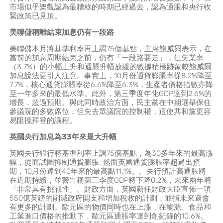
市場似乎樂觀認為最糟糕的時期已經過去，認為通脹和央行收
緊政策已見頂。
美聯儲稱離結束加息仍有一段路
美聯儲本月將基準利率再上調75個基點，主席鮑威爾表示，在
當前的加息周期結束之前，仍有「一段路要走」，但失業率
（3.7%）的小幅上升和通脹升幅放緩的數據積極跡象較鮑威爾
加息說法更引人注意。事實上，10月份通貨膨脹率從8.2%降至
7.7%，核心通貨膨脹率從6.6%降至6.3%，生產者價格指數亦降
至一年多來的最低水準。此外，第三季度年化GDP達到2.6%的
增長，超過預期。與此同時政治方面，民主黨在中期選舉保住
參議院的多數席位，但失去眾議院的控制權，這使共和黨更容
易阻撓拜登的議程。
英國央行加息為
33
年來最大升幅
英國央行銀行將基準利率上調75個基點，為30多年來的最高漲
幅，從而試圖抑制通貨膨脹; 然而英國通貨膨脹率超過出預
期，10月份達到40年來的最高點11.1%。。央行預計高通脹將
在近期持續，並警告稱第三季度GDP將下降0.2%，未來兩年將
「非常具有挑戰性」。財政方面，英國新任財政大臣宣佈一項
550億英鎊的削減政府開支和增加稅收的計劃，並指未來還會
有更多的計劃。歐元區的物價同時也在上漲，在能源、食品和
工業進口價格的推動下，歐元區通脹率達到創紀錄的10.6%。