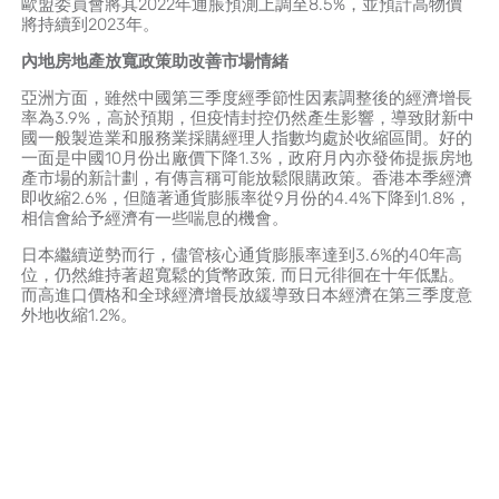
歐盟委員會將其2022年通脹預測上調至8.5%，並預計高物價
將持續到2023年。
內地房地產放
寬
政策助改善市場情緒
亞洲方面，雖然中國第三季度經季節性因素調整後的經濟增長
率為3.9%，高於預期，但疫情封控仍然產生影響，導致財新中
國一般製造業和服務業採購經理人指數均處於收縮區間。好的
一面是中國10月份出廠價下降1.3%，政府月內亦發佈提振房地
產市場的新計劃，有傳言稱可能放鬆限購政策。香港本季經濟
即收縮2.6%，但隨著通貨膨脹率從9月份的4.4%下降到1.8%，
相信會給予經濟有一些喘息的機會。
日本繼續逆勢而行，儘管核心通貨膨脹率達到3.6%的40年高
位，仍然維持著超寬鬆的貨幣政策, 而日元徘徊在十年低點。
而高進口價格和全球經濟增長放緩導致日本經濟在第三季度意
外地收縮1.2%。