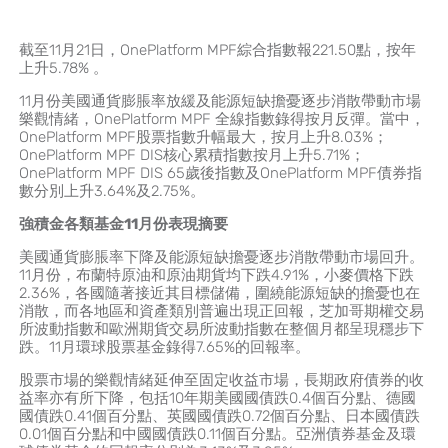
截至11月21日，OnePlatform MPF綜合指數報221.50點，按年
上升5.78% 。
11月份美國通貨膨脹率放緩及能源短缺擔憂逐步消散帶動市場
樂觀情緒，OnePlatform MPF 全線指數錄得按月反彈。當中，
OnePlatform MPF股票指數升幅最大，按月上升8.03%；
OnePlatform MPF DIS核心累積指數按月上升5.71%；
OnePlatform MPF DIS 65歲後指數及OnePlatform MPF債券指
數分別上升3.64%及2.75%。
強積金各類基金
11
月份表現摘要
美國通貨膨脹率下降及能源短缺擔憂逐步消散帶動市場回升。
11月份，布蘭特原油和原油期貨均下跌4.91%，小麥價格下跌
2.36%，各國隨著接近其目標儲備，圍繞能源短缺的擔憂也在
消散，而各地區和資產類別普遍出現正回報，芝加哥期權交易
所波動指數和歐洲期貨交易所波動指數在整個月都呈現穩步下
跌。11月環球股票基金錄得7.65%的回報率。
股票市場的樂觀情緒延伸至固定收益市場，長期政府債券的收
益率亦有所下降，包括10年期美國國債跌0.4個百分點、德國
國債跌0.41個百分點、英國國債跌0.72個百分點、日本國債跌
0.01個百分點和中國國債跌0.11個百分點。亞洲債券基金及環