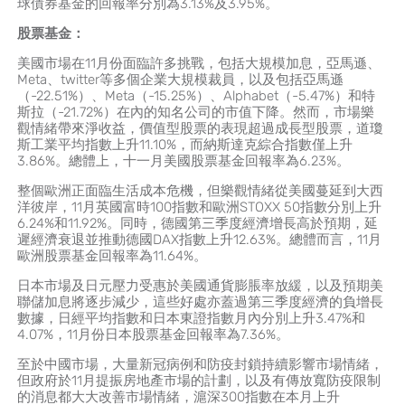
球債券基金的回報率分別為3.13%及3.95%。
股票基金：
美國市場在11月份面臨許多挑戰，包括大規模加息，亞馬遜、
Meta、twitter等多個企業大規模裁員，以及包括亞馬遜
（-22.51%）、Meta（-15.25%）、Alphabet（-5.47%）和特
斯拉（-21.72%）在內的知名公司的市值下降。然而，市場樂
觀情緒帶來淨收益，價值型股票的表現超過成長型股票，道瓊
斯工業平均指數上升11.10%，而納斯達克綜合指數僅上升
3.86%。總體上，十一月美國股票基金回報率為6.23%。
整個歐洲正面臨生活成本危機，但樂觀情緒從美國蔓延到大西
洋彼岸，11月英國富時100指數和歐洲STOXX 50指數分別上升
6.24%和11.92%。同時，德國第三季度經濟增長高於預期，延
遲經濟衰退並推動德國DAX指數上升12.63%。總體而言，11月
歐洲股票基金回報率為11.64%。
日本市場及日元壓力受惠於美國通貨膨脹率放緩，以及預期美
聯儲加息將逐步減少，這些好處亦蓋過第三季度經濟的負增長
數據，日經平均指數和日本東證指數月內分別上升3.47%和
4.07%，11月份日本股票基金回報率為7.36%。
至於中國市場，大量新冠病例和防疫封鎖持續影響市場情緒，
但政府於11月提振房地產市場的計劃，以及有傳放寬防疫限制
的消息都大大改善市場情緒，滬深300指數在本月上升