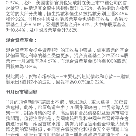
0.37%。此外，美國審計官員也完成對在美上市中國公司的首
次檢查，納斯達克金龍中國指數攀升10.73%。香港指數亦收復
之前的大部分失地，恒生指數和恒生科技指數分別上漲8.45%
和19.92%。11月份中國及香港股票基金也錄得正收益，香港股
票基金上升8.60%，亞洲股票基金升8.41%，大中華股票基金
升10.64%，及中國股票基金升7.62%。
混合資產基金：
混合資產基金從各資產類別的正收益中獲益，偏重股票的基金
比偏重固定利率的基金受益更多。混合資產基金(21%至40%股
票)十一月回報率為4.67%，而混合資產基金(81%至100%股票)
回報率為7.89%。
與此同時，貨幣市場板塊——主要包括短期借款和存款——繼續
顯示出相對較小的波動，回報率為0.07%至0.22%。
11
月份市場回顧
11月的頭條新聞可謂層出不窮，能源短缺，重大選舉，加密貨
幣危機。此外，巴厘島還主辦了20國集團峰會，世界領導人齊
聚一堂，討論持續的戰爭、高油價和食品價格以及新興市場債
務問題。值得注意的是，美國總統拜登和中國主席習近平在會
前進行會晤，兩國首腦承諾，將努力修復這兩個全球最大經濟
體之間的緊張關係，並同意在氣候變化和糧食安全等問題上進
行合作。儘管新聞波動頻頻及第三季度經濟增長數據平平，但