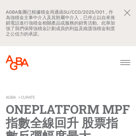
AGBA集團已根據積金局通函SU/CCO/2025/001，作
為強積金主事中介入及其附屬中介入，已停止以自來推
銷電話進行強積金相關產品或服務的銷售活動。此舉加
強了我們保障強積金計劃成員的利益及維護強積金制度
之公信力的承諾。
關於AGBA
AGBA
>
CURATE
ONEPLATFORM MPF
新聞中心
指數全線回升 股票指
品牌宣傳
數反彈幅度最大
公司文化