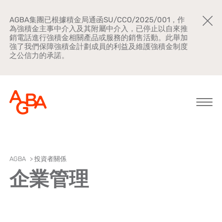
AGBA集團已根據積金局通函SU/CCO/2025/001，作
為強積金主事中介入及其附屬中介入，已停止以自來推
銷電話進行強積金相關產品或服務的銷售活動。此舉加
強了我們保障強積金計劃成員的利益及維護強積金制度
之公信力的承諾。
關於AGBA
AGBA
>
投資者關係
企業管理
新聞中心
品牌宣傳
公司文化