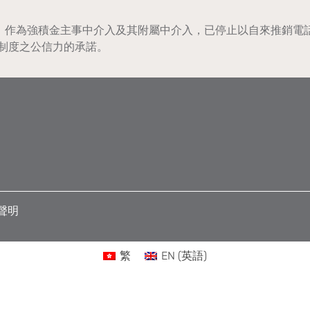
5/001，作為強積金主事中介入及其附屬中介入，已停止以自來推
制度之公信力的承諾。
聲明
繁
EN
(
英語
)